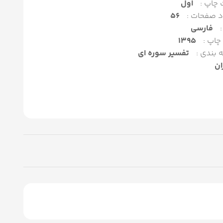
 چاپ :
اول
د صفحات :
56
:
فارسی
چاپ :
1395
 بندی :
تفسیر سوره ای
ان