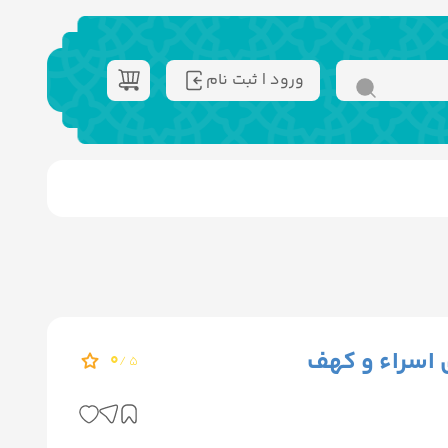
ورود | ثبت نام
 اسراء و کهف
0
5 /