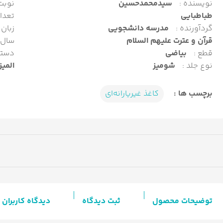
نویسنده :
سیدمحمدحسین
نوبت
طباطبایی
تعدا
گردآورنده :
مدرسه دانشجویی
زبان 
قرآن و عترت علیهم السلام
سال 
قطع :
بیاضی
دسته
نوع جلد :
شومیز
المیز
برچسب ها :
کاغذ غیریارانه‌ای
توضیحات محصول
ثبت دیدگاه
دیدگاه کاربران