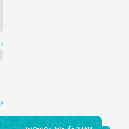
کد
او
انتشارات قرآن و اهل بیت نبوت (ع)