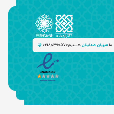
ما
میزبان صدایتان
هستیم
02188390570