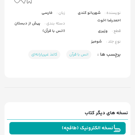
نویسنده :
شهربانو کندی
زبان :
فارسی
احمدرضا اخوت
دسته بندی :
پیش از دبستان
قطع :
وزیری
(انس با قرآن)
نوع جلد :
شومیز
برچسب ها :
انس با قرآن
کاغذ غیریارانه‌ای
نسخه های دیگر کتاب
نسخه الکترونیک (طاقچه)