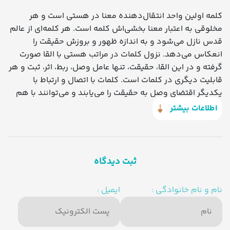
کلمه اولین واحد انتقال‌دهنده معنا در هستی است و هر
مخلوقی به اعتبار معنا بخشی‌اش کلمه است. هر کلمه‌ای از عالم
قدس نازل می‌شود و به اندازه ظهور و بروزش حقیقت را
انعکاس می‌دهد. نزول کلمات در مراتب هستی با القا صورت
گرفته و در این القا، حقیقت، تنها عامل وصل، ربط، اثر، ثبت و هر
قابلیت دیگری در کلمات است. کلمات با اتصال و ارتباط با
یکدیگر اقتضای وصل به حقیقت را می‌یابند و می‌توانند با هم
تألیف شده، حقیقت را جاری کنند. نظام کلمات نظام قابلیت و
اطلاعات بیشتر
غایتمندی است و شاکله هر کلمه بر مدار نظام حسن و احسن
سرشته شده است. در این کتاب مسائل مربوط به کلمه در سه
بخش «نزول»، «القا» و «نظام» و نه فصل «ظهور»، «بروز»،
«جهت»، «ربط»، «وصل»، «تألیف»، «وساطت»، «اثر و ثبت» و
ثبت دیدگاه
«حسن» یا «تمام و کمال» تدوین شده و در پایان به حقیقت
«کلمه تامه» اشاره شده است.
نام و نام خانوادگی :
ایمیل :