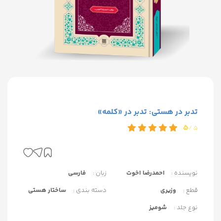
تدبر در هستی: تدبر در «کلمه»
5
5 /
نویسنده :
احمدرضا اخوت
زبان :
فارسی
قطع :
وزیری
دسته بندی :
ساختار هستی
نوع جلد :
شومیز