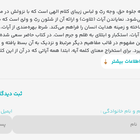
ه جلوه حق، وجه ربّ و لباس زیبای کلام الهی است که با نزولش در م
‌شود. نمایاندن آیات (تلاوت) و ارائه آن از شئون ربّ و ولیّ است که 
خته و زمینه هدایت انسان را فراهم می‌کند. شرط بهره‌مندی از آیات،
 آیات، استکبار و ابتلای به ظلم و جرم است. در کتاب حاضر سعی ش
ن مفهوم در قالب مفاهیم دیگر مرتبط و نزدیک به آن بسط یافته و ح
رد. برای استخراج معنای کلمه آیه، ابتدا همه آیاتی که در آن از ای
تبط با آن استخراج گردیده است.
طلاعات بیشتر
ثبت دیدگا
م و نام خانوادگی :
ایمیل :