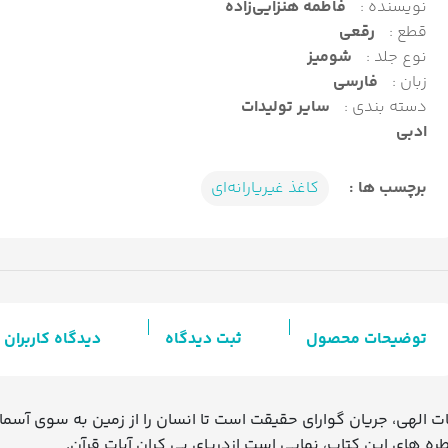
نویسنده :
فاطمه هنزایی‌زاده
قطع :
رقعی
نوع جلد :
شومیز
زبان :
فارسی
دسته بندی :
سایر تولیدات
ادبی
برچسب ها :
کاغذ غیریارانه‌ای
توضیحات محصول
ثبت دیدگاه
دیدگاه کاربران
ات الهی، جریان گوارای حقیقت است تا انسان را از زمین به سوی آسمان
ره های این کتاب، نمایی است ازدریای بی کران آیات قرآن.