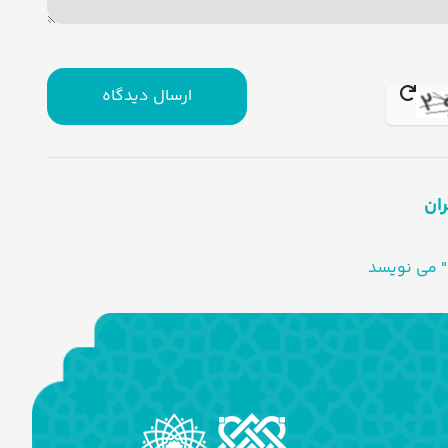
ارسال دیدگاه
ران
" می نویسد