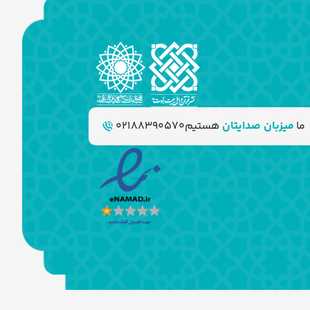
ما
میزبان صدایتان
هستیم
02188390570