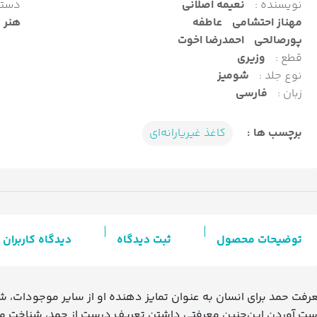
نویسنده :
نعیمه اصلانی
دسته
مهناز احتشامی
عاطفه
هنر
پورصالحی
احمدرضا اخوت
قطع :
وزیری
نوع جلد :
شومیز
زبان :
فارسی
برچسب ها :
کاغذ غیریارانه‌ای
توضیحات محصول
ثبت دیدگاه
دیدگاه کاربران
رفت حمد برای انسان به عنوان تمایز دهنده او از سایر موجودات، ش
ت آوردن این‌چنین معرفتی داشتن تعریف درست از حمد، شناخت مؤ