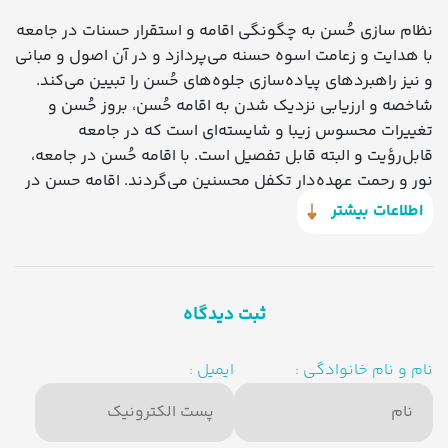
نظام سازی حُسن به چگونگی اقامه و استقرار حسنات در جامعه
با هدایت و زعامت اسوه حسنه می‌پردازد و در آن اصول و مبانی
و نیز راهبردهای پیاده‌سازی جلوه‌های حُسن را تبیین می‌کند.
شاخصه و ارزیابی نزدیک شدن به اقامه حُسن، بروز حُسن و
تغییرات محسوس زیبا و شایسته‌ای است که در جامعه
قابل‌رؤیت و البته قابل تفصیل است. با اقامه حُسن در جامعه،
نور و رحمت عهده‌دار تکفل محسنین می‌گردند. اقامه حسن در
افراد تأثیرپذیر، منجر به ایجاد جلوه‌های زیبا می‌گردند و جامعه
اطلاعات بیشتر
را به سرعت به سمت کمال می‌کشاند. ابراز جلوه‌های حُسن که با
تبعیت از اسوه حسنه رخ می‌دهد به استقرار حسنات منجر
می‌شود و افراد تحت تأثیر موعظه حسنه هدایت و عده‌ای با
رویارویی جدال احسن بر آن‌ها اتمام‌حجت می شود
ثبت دیدگاه
نام و نام خانوادگی :
ایمیل :