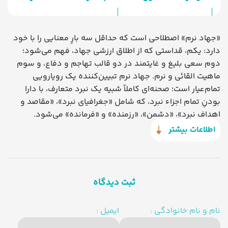
«جهاد نرم» اصطلاحی است که حداقل سه بارِ معنایی را با خود
دارد: یکم، قداستی که از اطلاق ارزشی جهاد، فهم می‌شود؛
دوم سعی بلیغ و غایتمند در دو قالب تهاجم و دفاع، و سوم
ماهیت القائی و نرم. جهاد نرم تبیین‌کننده یک رویارویی
تمام‌عیار است؛ صحنه‌ای کاملاً شبیه یک نبرد متعارف، با دارا
بودنِ تمام اجزاء نبرد، که شامل «جغرافیای نبرد»، «مقاصد و
اهداف نبرد»، «دشمن»، «رزمنده» و «فرمانده» می‌شود.
سلاح‌های جهاد نرم عبارت‌اند از «بیان» با کارکرد آشکارسازی
اطلاعات بیشتر
حقیقت، «حکمت» با مسئولیت به بلوغ رساندن افراد و جامعه و
تحلیل اشخاص و طیف‌های مردمی، «موعظه حسنه» با نقش
بیدارگری و کارکرد عملیاتیِ اولویت شناسی و «جدال احسن» با
مسئولیت اثبات حقایق که از لوازم به کارگیری این اسلحه‌ها،
ثبت دیدگاه
شناختِ صحیح و جزئی از موضوع، روش و مخاطب است.
نام و نام خانوادگی :
ایمیل :