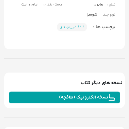
قطع :
وزیری
دسته بندی :
امام و امت
نوع جلد :
شومیز
برچسب ها :
کاغذ غیریارانه‌ای
نسخه های دیگر کتاب
نسخه الکترونیک (طاقچه)