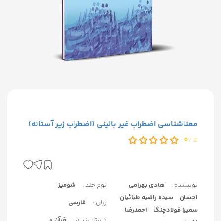
معناشناسی اضطراب غیر بالینی (اضطراب زیر آستانه)
0
5 /
نویسنده :
هادی بهرامی
نوع جلد :
شومیز
احسان
سیده راضیه طبائیان
زبان :
فارسی
سمیرا فولادچنگ
احمدرضا
دسته بندی :
قرآن و