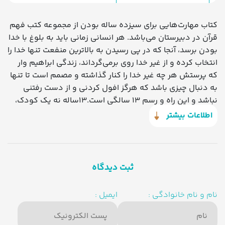
کتاب مهارت‌هایی برای سیزده ساله بودن از مجموعه کتب فهم
قرآن در دبیرستان می‌باشد. هر انسانی زمانی باید به بلوغ با خدا
بودن برسد، آنجا که در پی رسیدن به بالاترین منفعت تنها خدا را
انتخاب کرده و از غیر خدا روی برمی‌گرداند، زندگی ابراهیم وار
که پرستش هر چه غیر خدا را کنار گذاشته و مصمم است تا تنها
به دنبال چیزی باشد که هرگز افول کردنی و از دست رفتنی
نباشد و این راه و رسم 13 سالگی است.13ساله نه یک کودک،
که رهبری در قد و قامت یک نوجوان است، انسانی که راه خود
اطلاعات بیشتر
را پیدا کرده و می‌خواهد آن را با جدیت دنبال کند، منافع و
مضرات حقیقی زندگی را شناخته و همواره تلاش می‌کند تا با
درک درست حقایق، خوبی‌ها را از بدی‌ها تشخیص داده و
همواره در مسیر درست گام بردارد.
ثبت دیدگاه
نام و نام خانوادگی :
ایمیل :