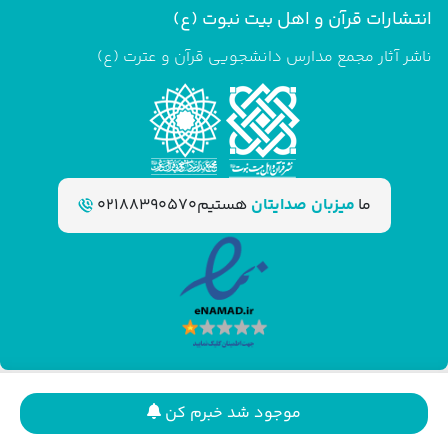
انتشارات قرآن و اهل بیت نبوت (ع)
ناشر آثار مجمع مدارس دانشجویی قرآن و عترت (ع)
ما
میزبان صدایتان
هستیم
02188390570
موجود شد خبرم کن
آلماتک
طراحی فروشگاه اینترنتی توسط