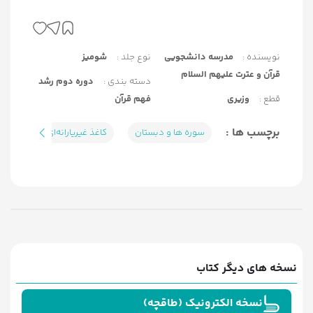
نویسنده :
مدرسه دانشجویی
نوع جلد :
شومیز
قرآن و عترت علیهم السلام
دسته بندی :
دوره دوم رشد
قطع :
وزیری
فهم قرآن
برچسب ها :
سوره ها و دبستان
کاغذ غیریارانه‌ای
نسخه های دیگر کتاب
نسخه الکترونیک (طاقچه)